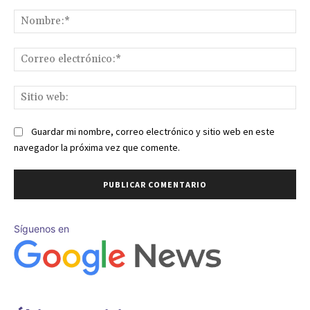
Comentario:
No
Co
ele
Sit
we
Guardar mi nombre, correo electrónico y sitio web en este
navegador la próxima vez que comente.
Síguenos en