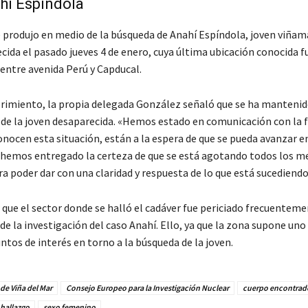
hí Espíndola
e produjo en medio de la búsqueda de Anahí Espíndola, joven viñam
ida el pasado jueves 4 de enero, cuya última ubicación conocida fu
 entre avenida Perú y Capducal.
brimiento, la propia delegada González señaló que se ha manteni
a de la joven desaparecida. «Hemos estado en comunicación con la f
onocen esta situación, están a la espera de que se pueda avanzar e
le hemos entregado la certeza de que se está agotando todos los m
a poder dar con una claridad y respuesta de lo que está sucediendo
 que el sector donde se halló el cadáver fue periciado frecuenteme
e la investigación del caso Anahí. Ello, ya que la zona supone uno 
ntos de interés en torno a la búsqueda de la joven.
de Viña del Mar
Consejo Europeo para la Investigación Nuclear
cuerpo encontrad
hallazgo
sexo femenino