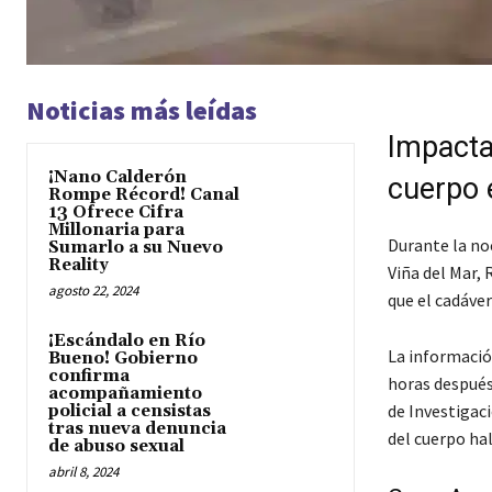
Noticias más leídas
Impacta
¡Nano Calderón
cuerpo 
Rompe Récord! Canal
13 Ofrece Cifra
Millonaria para
Durante la noc
Sumarlo a su Nuevo
Reality
Viña del Mar, 
agosto 22, 2024
que el cadáve
¡Escándalo en Río
La informació
Bueno! Gobierno
confirma
horas después 
acompañamiento
de Investigaci
policial a censistas
tras nueva denuncia
del cuerpo hal
de abuso sexual
abril 8, 2024