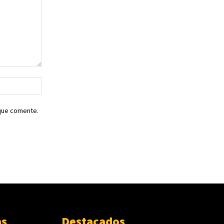
Sitio
web:
 que comente.
as
Destacados