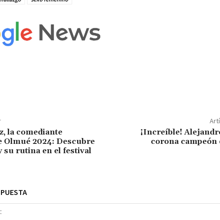
r
Art
, la comediante
¡Increíble! Alejandr
de Olmué 2024: Descubre
corona campeón 
y su rutina en el festival
SPUESTA