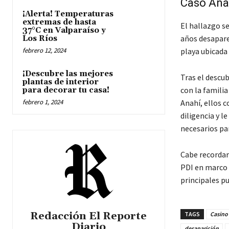
Caso Ana
¡Alerta! Temperaturas
extremas de hasta
El hallazgo s
37°C en Valparaíso y
años desaparec
Los Ríos
febrero 12, 2024
playa ubicada
¡Descubre las mejores
Tras el descu
plantas de interior
con la famili
para decorar tu casa!
febrero 1, 2024
Anahí, ellos c
diligencia y 
necesarios par
Cabe recordar
PDI en marco d
principales pu
Redacción El Reporte
TAGS
Casino 
Diario
desaparición