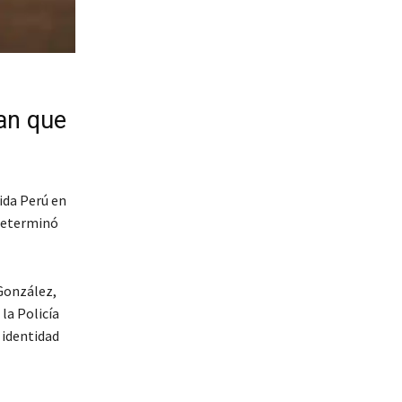
an que
ida Perú en
 determinó
 González,
la Policía
 identidad