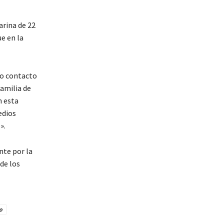
arina de 22
e en la
do contacto
amilia de
n esta
edios
».
nte por la
de los
o