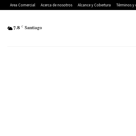
Area Comercial
Acerca de nosotros
Alcance y Cobertura
Términos y 
7.8
C
Santiago