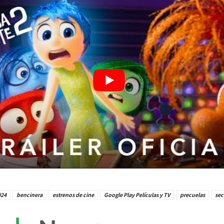
024
bencinera
estrenos de cine
Google Play Películas y TV
precuelas
sec