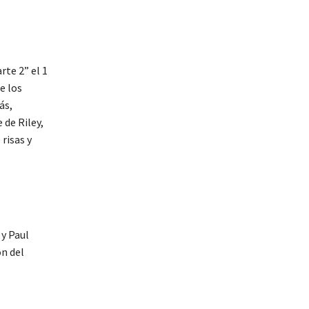
te 2” el 1
e los
ás,
 de Riley,
risas y
 y Paul
ón del