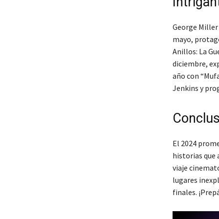
Intriga
George Miller 
mayo, protago
Anillos: La Gu
diciembre, exp
año con “Mufas
Jenkins y pro
Conclus
El 2024 prome
historias que
viaje cinemato
lugares inexp
finales. ¡Pre