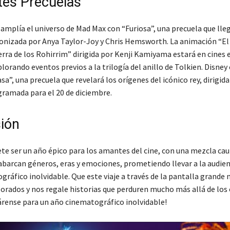
ntes Precuelas
amplía el universo de Mad Max con “Furiosa”, una precuela que lleg
nizada por Anya Taylor-Joy y Chris Hemsworth. La animación “El 
erra de los Rohirrim” dirigida por Kenji Kamiyama estará en cines e
lorando eventos previos a la trilogía del anillo de Tolkien. Disney 
a”, una precuela que revelará los orígenes del icónico rey, dirigida
gramada para el 20 de diciembre.
ión
te ser un año épico para los amantes del cine, con una mezcla cau
 abarcan géneros, eras y emociones, prometiendo llevar a la audien
gráfico inolvidable. Que este viaje a través de la pantalla grande n
lorados y nos regale historias que perduren mucho más allá de los 
párense para un año cinematográfico inolvidable!