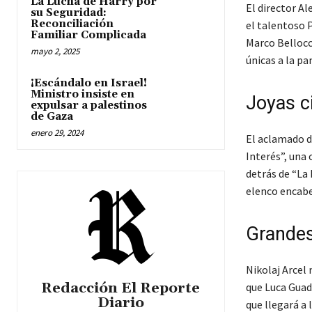
La Lucha de Harry por
El director Al
su Seguridad:
Reconciliación
el talentoso 
Familiar Complicada
Marco Bellocc
mayo 2, 2025
únicas a la pa
¡Escándalo en Israel!
Ministro insiste en
Joyas c
expulsar a palestinos
de Gaza
enero 29, 2024
El aclamado d
Interés”, una
detrás de “La 
elenco encabe
Grandes
Nikolaj Arcel 
Redacción El Reporte
que Luca Guad
Diario
que llegará a 