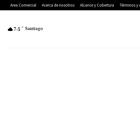
Area Comercial
Acerca de nosotros
Alcance y Cobertura
Términos y 
7.5
C
Santiago