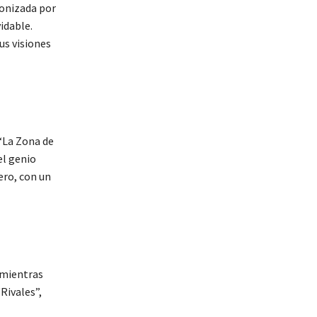
gonizada por
idable.
us visiones
“La Zona de
el genio
ero, con un
, mientras
Rivales”,