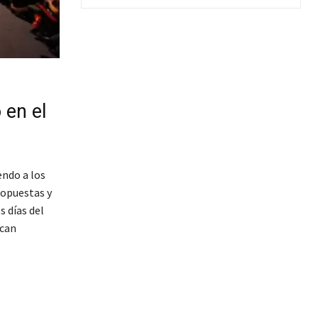
 en el
ndo a los
ropuestas y
s días del
rcan