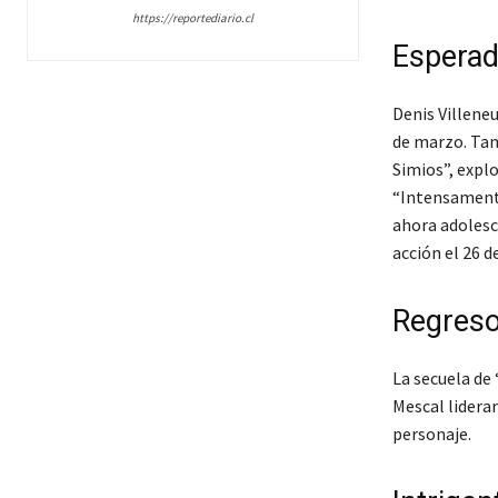
https://reportediario.cl
Esperad
Denis Villene
de marzo. Tamb
Simios”, expl
“Intensamente
ahora adolesc
acción el 26 de
Regreso
La secuela de 
Mescal lidera
personaje.