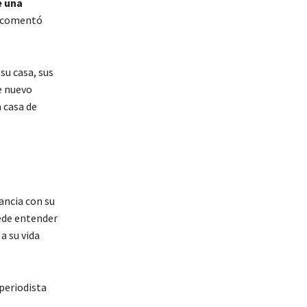
e una
comentó
 su casa, sus
e nuevo
a casa de
ancia con su
uede entender
a su vida
periodista