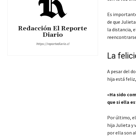
Es importante
de que Julieta
Redacción El Reporte
la distancia, 
Diario
reencontrarse
https://reportediario.cl
La feli
A pesar del do
hija está feli
«Ha sido com
que si ella es
Por último, e
hija Julieta y
por ella son 