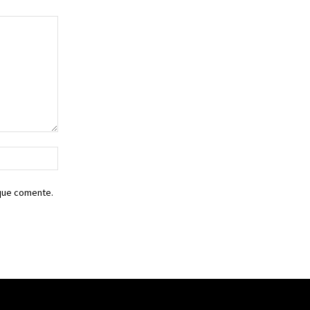
Sitio
web:
 que comente.