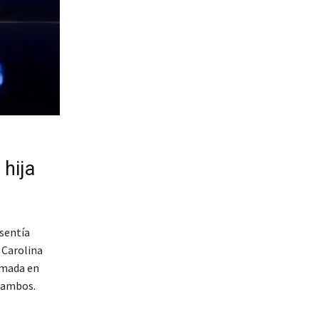
 hija
sentía
n Carolina
omada en
a ambos.