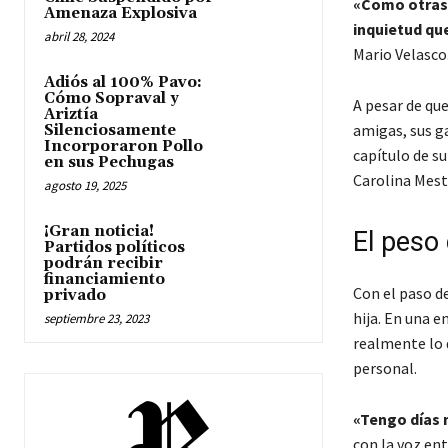
«Como otras 
Amenaza Explosiva
inquietud que
abril 28, 2024
Mario Velasco
Adiós al 100% Pavo:
Cómo Sopraval y
A pesar de que 
Ariztía
amigas, sus ga
Silenciosamente
Incorporaron Pollo
capítulo de su
en sus Pechugas
Carolina Mest
agosto 19, 2025
¡Gran noticia!
El peso 
Partidos políticos
podrán recibir
financiamiento
Con el paso de
privado
hija. En una 
septiembre 23, 2023
realmente lo q
personal.
«Tengo días 
con la voz en