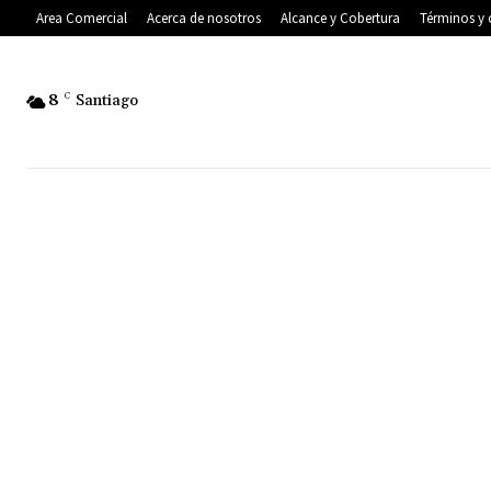
Area Comercial
Acerca de nosotros
Alcance y Cobertura
Términos y 
8
C
Santiago