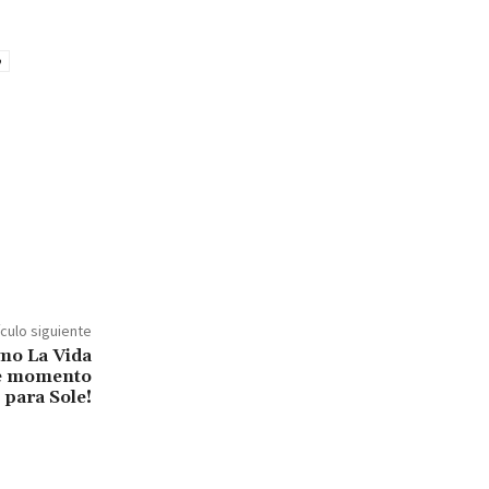
o
ículo siguiente
mo La Vida
te momento
para Sole!