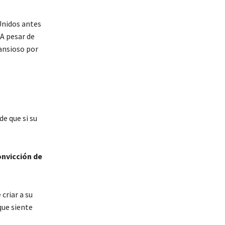
Unidos antes
 A pesar de
 ansioso por
de que si su
onvicción de
criar a su
que siente