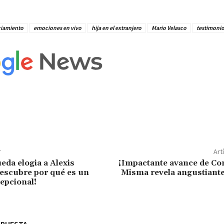
ciamiento
emociones en vivo
hija en el extranjero
Mario Velasco
testimoni
r
Art
eda elogia a Alexis
¡Impactante avance de Co
escubre por qué es un
Misma revela angustian
epcional!