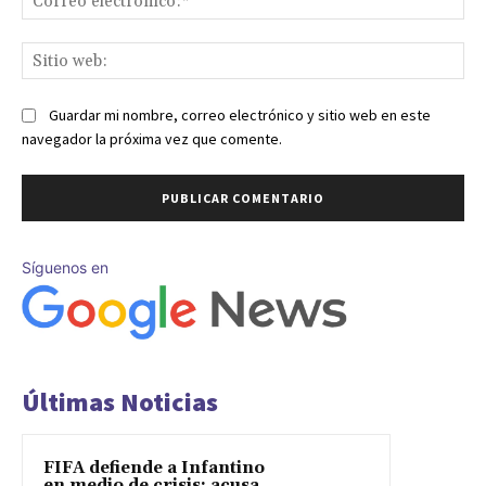
ele
Sit
we
Guardar mi nombre, correo electrónico y sitio web en este
navegador la próxima vez que comente.
Síguenos en
Últimas Noticias
FIFA defiende a Infantino
en medio de crisis: acusa