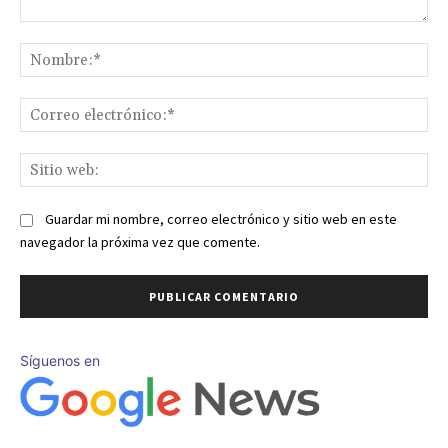
Comentario:
No
Co
ele
Sit
we
Guardar mi nombre, correo electrónico y sitio web en este
navegador la próxima vez que comente.
Síguenos en