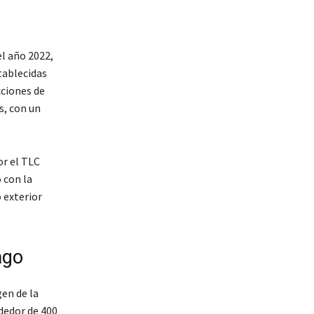
el año 2022,
tablecidas
cciones de
s, con un
or el TLC
 con la
 exterior
ago
gen de la
dedor de 400