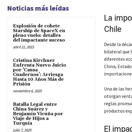
Noticias más leídas
La impo
Explosión de cohete
Chile
Starship de SpaceX en
pleno vuelo: detalles
del impactante suceso
Desde la déca
abril 21, 2023
bilateral que
diferentes ec
Cristina Kirchner
Enfrenta Nuevo Juicio
China, Estado
por ‘Causa
importaciones
Cuadernos’: Arriesga
Hasta 10 Años Más de
Prisión
Una de las her
noviembre 6, 2025
otorgan ventaj
reglas promue
Batalla Legal entre
China Suárez y
productos exp
Benjamín Vicuña por
Viaje de Hijos a
Turquía
El impac
julio 7, 2025