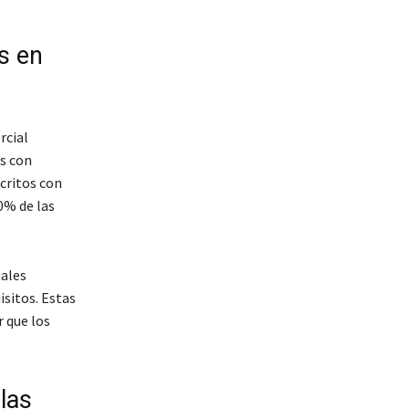
s en
rcial
es con
critos con
0% de las
uales
isitos. Estas
 que los
las