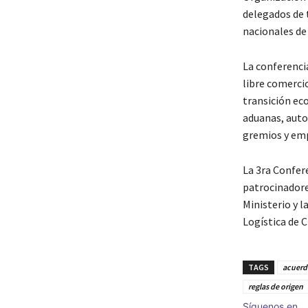
delegados de 
nacionales de
La conferenci
libre comercio
transición eco
aduanas, auto
gremios y emp
La 3ra Confer
patrocinadore
Ministerio y l
Logística de C
TAGS
acuerd
reglas de origen
Síguenos en