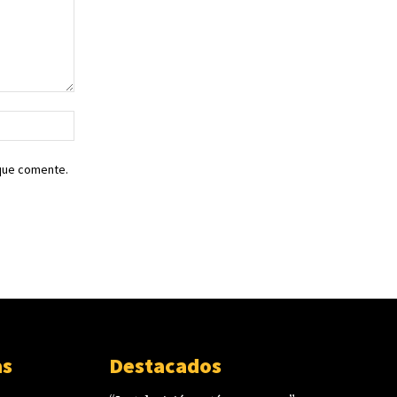
Sitio
web:
 que comente.
as
Destacados