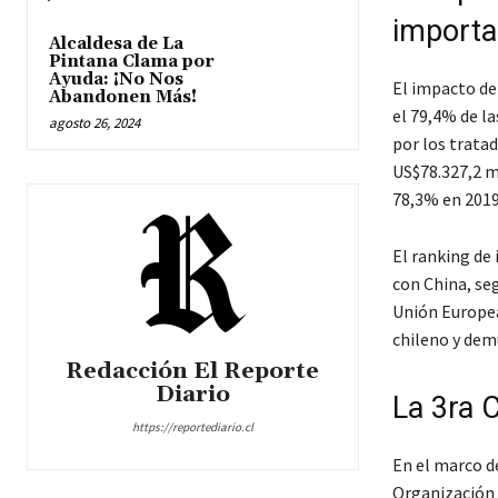
importa
Alcaldesa de La
Pintana Clama por
Ayuda: ¡No Nos
El impacto de 
Abandonen Más!
el 79,4% de la
agosto 26, 2024
por los trata
US$78.327,2 m
78,3% en 2019
El ranking de
con China, seg
Unión Europea
chileno y demu
Redacción El Reporte
Diario
La 3ra 
https://reportediario.cl
En el marco de
Organización 