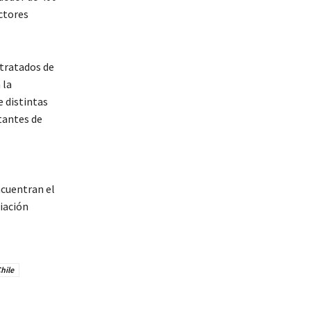
ctores
 tratados de
 la
e distintas
tantes de
ncuentran el
iación
hile