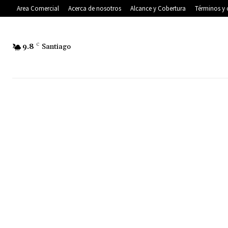
Area Comercial
Acerca de nosotros
Alcance y Cobertura
Términos y 
9.8
C
Santiago