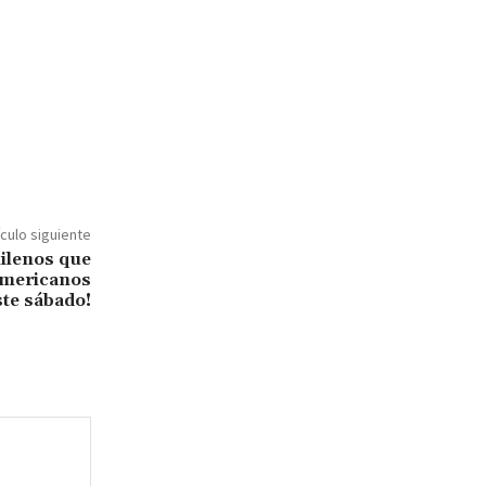
ículo siguiente
hilenos que
americanos
ste sábado!