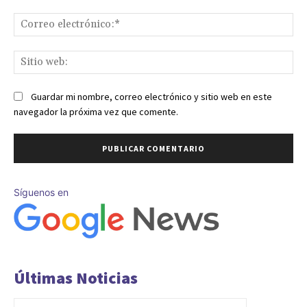
Co
ele
Sit
we
Guardar mi nombre, correo electrónico y sitio web en este
navegador la próxima vez que comente.
Síguenos en
Últimas Noticias