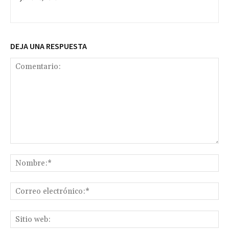
DEJA UNA RESPUESTA
Comentario:
No
Co
ele
Sit
we