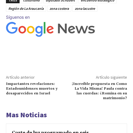
TAGS
culturismo
diputado Schubert
encuentro estratégico
Región de La Araucanía
zona costera
zona lacustre
Síguenos en
Artículo anterior
Artículo siguiente
Impactantes revelaciones:
¡Increíble propuesta en Como
Estadounidenses muertos y
La Vida Misma! Paula contra
desaparecidos en Israel
las cuerdas: ¿Romina en su
matrimonio?
Mas Noticias
Corte de luz programado en seis