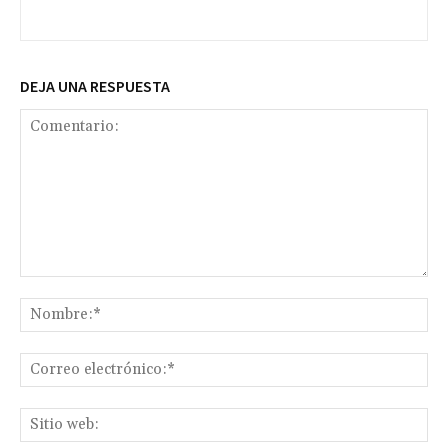
DEJA UNA RESPUESTA
Comentario:
No
Co
ele
Sit
we