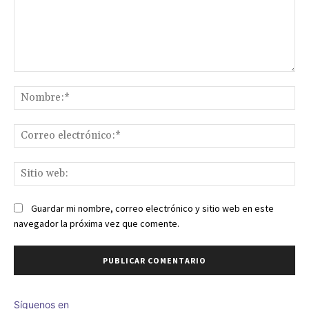
Comentario:
No
Co
ele
Sit
we
Guardar mi nombre, correo electrónico y sitio web en este
navegador la próxima vez que comente.
Síguenos en