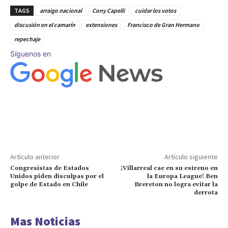
TAGS
arraigo nacional
Cony Capelli
cuidar los votos
discusión en el camarín
extensiones
Francisco de Gran Hermano
repechaje
Síguenos en
Artículo anterior
Artículo siguiente
Congresistas de Estados
¡Villarreal cae en su estreno en
Unidos piden disculpas por el
la Europa League! Ben
golpe de Estado en Chile
Brereton no logra evitar la
derrota
Mas Noticias