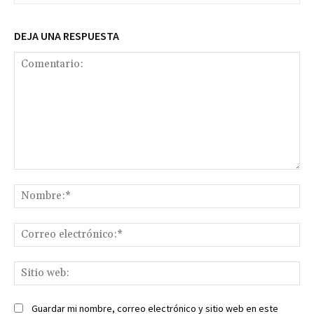
DEJA UNA RESPUESTA
Comentario:
No
Co
ele
Sit
we
Guardar mi nombre, correo electrónico y sitio web en este