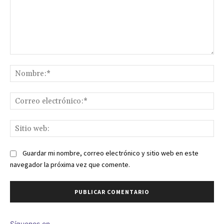
Comentario:
No
Co
ele
Sit
we
Guardar mi nombre, correo electrónico y sitio web en este
navegador la próxima vez que comente.
Síguenos en