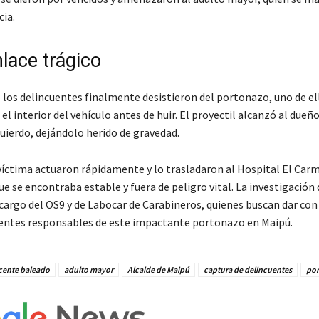
cia.
lace trágico
e los delincuentes finalmente desistieron del portonazo, uno de el
 el interior del vehículo antes de huir. El proyectil alcanzó al dueñ
uierdo, dejándolo herido de gravedad.
 víctima actuaron rápidamente y lo trasladaron al Hospital El Car
e se encontraba estable y fuera de peligro vital. La investigación 
 cargo del OS9 y de Labocar de Carabineros, quienes buscan dar con
uentes responsables de este impactante portonazo en Maipú.
cente baleado
adulto mayor
Alcalde de Maipú
captura de delincuentes
por