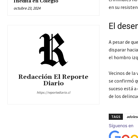
Inédita en Colegio
en su resisten
octubre 23, 2024
El desen
A pesar de qu
disparar hacia
el hombro izq
Vecinos de la
Redacción El Reporte
se confirmó qu
Diario
suceso está a
https://reportediario.cl
de los delinc
TAGS
adoles
Síguenos en