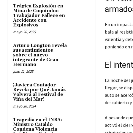
Trágica Explosión en
armado
Mina de Coquimbo:
Trabajador Fallece en
Accidente con
En un impacta
Explosivos
bala al resist
mayo 26, 2025
valentía y de
Arturo Longton revela
poniendo en ri
sus sentimientos
sobre el nuevo
integrante de Gran
El inte
Hermano
julio 11, 2023
La noche del j
¡Javiera Contador
llegar, se di
Revela por Qué Jamás
Volverá al Festival de
auto se acerc
Viña del Mar!
descubierto y
mayo 26, 2024
A pesar de que
Tragedia en el INBA:
Ministro Cataldo
activó el cier
Condena Violencia
criminales no