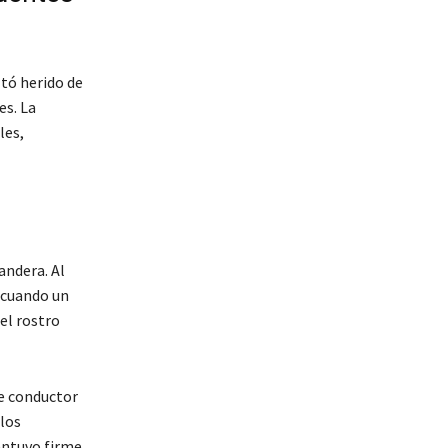
tó herido de
es. La
les,
andera. Al
 cuando un
el rostro
te conductor
 los
antuvo firme