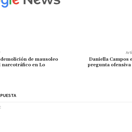
r
Art
 demolición de mausoleo
Daniella Campos e
l narcotráfico en Lo
pregunta ofensiva
SPUESTA