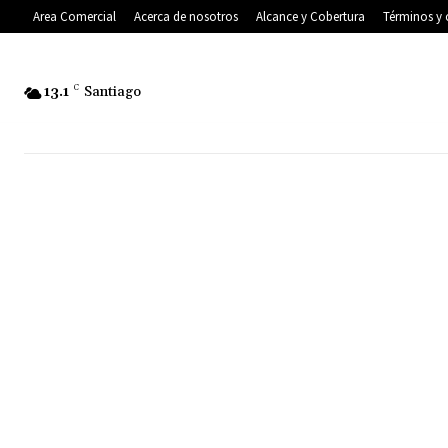
Area Comercial
Acerca de nosotros
Alcance y Cobertura
Términos y 
13.1
C
Santiago