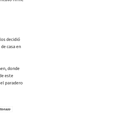
los decidió
o de casa en
men, donde
de este
 el paradero
tonazo