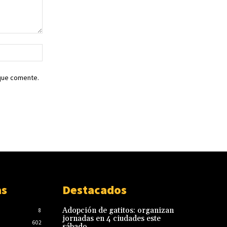
Sitio
web:
 que comente.
as
Destacados
Adopción de gatitos: organizan
8
jornadas en 4 ciudades este
602
sábado