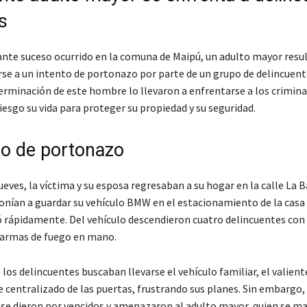
s
nte suceso ocurrido en la comuna de Maipú, un adulto mayor resul
irse a un intento de portonazo por parte de un grupo de delincuent
terminación de este hombre lo llevaron a enfrentarse a los crimina
esgo su vida para proteger su propiedad y su seguridad.
nto de portonazo
ueves, la víctima y su esposa regresaban a su hogar en la calle La B
sponían a guardar su vehículo BMW en el estacionamiento de la casa
ó rápidamente. Del vehículo descendieron cuatro delincuentes con 
 armas de fuego en mano.
 los delincuentes buscaban llevarse el vehículo familiar, el valien
re centralizado de las puertas, frustrando sus planes. Sin embargo,
 se dieron por vencidos y amenazaron al adulto mayor, quien se m