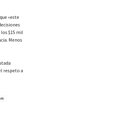
que «este
decisiones
los $15 mil
acia. Menos
putada
el respeto a
ric