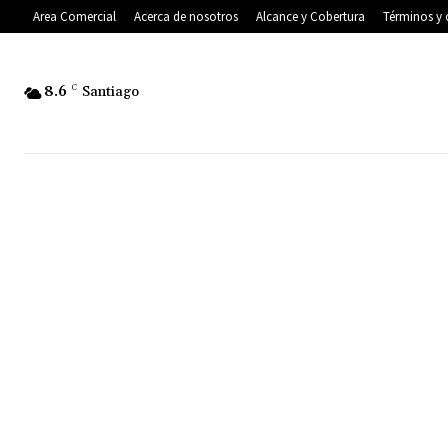
Area Comercial
Acerca de nosotros
Alcance y Cobertura
Términos y 
8.6
C
Santiago