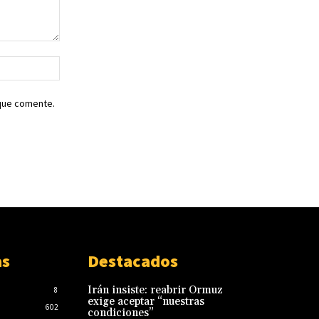
Sitio
web:
 que comente.
as
Destacados
Irán insiste: reabrir Ormuz
8
exige aceptar “nuestras
602
condiciones”