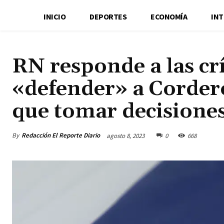
INICIO
DEPORTES
ECONOMÍA
IN
RN responde a las crí
«defender» a Cordero
que tomar decisione
By
Redacción El Reporte Diario
agosto 8, 2023
0
668