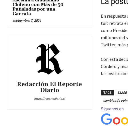
La post
Asesina a Ciudadano
Chileno con Más de 50
Puñaladas por una
Garrafa
En respuesta 
septiembre 7, 2024
tuit retrata e
como Presiden
millones defr
Twitter, más 
Con esta decl
Cordero y resa
las institucio
Redacción El Reporte
Diario
TAGS
512GB 
https://reportediario.cl
cambios de opin
Síguenos en