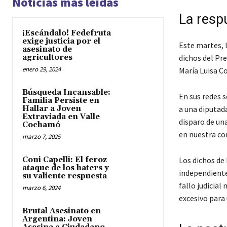
Noticias más leídas
La respu
¡Escándalo! Fedefruta
exige justicia por el
Este martes, 
asesinato de
agricultores
dichos del Pre
enero 29, 2024
María Luisa Co
Búsqueda Incansable:
En sus redes 
Familia Persiste en
Hallar a Joven
a una diputada
Extraviada en Valle
disparo de un
Cochamó
en nuestra co
marzo 7, 2025
Coni Capelli: El feroz
Los dichos de
ataque de los haters y
independiente
su valiente respuesta
fallo judicial
marzo 6, 2024
excesivo para
Brutal Asesinato en
Argentina: Joven