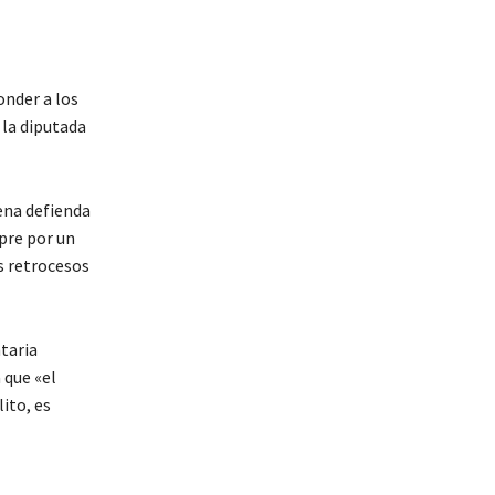
onder a los
 la diputada
ena defienda
mpre por un
s retrocesos
taria
 que «el
ito, es