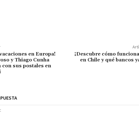
r
Art
 vacaciones en Europa!
¡Descubre cómo funciona
yoso y Thiago Cunha
en Chile y qué bancos ya
con sus postales en
i
SPUESTA