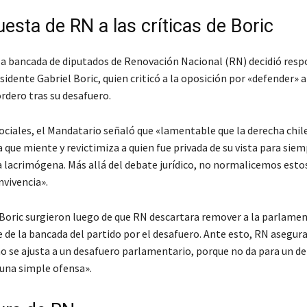
esta de RN a las críticas de Boric
la bancada de diputados de Renovación Nacional (RN) decidió resp
sidente Gabriel Boric, quien criticó a la oposición por «defender» a
rdero tras su desafuero.
sociales, el Mandatario señaló que «lamentable que la derecha chil
 que miente y revictimiza a quien fue privada de su vista para sie
a lacrimógena. Más allá del debate jurídico, no normalicemos esto
nvivencia».
 Boric surgieron luego de que RN descartara remover a la parlamen
 de la bancada del partido por el desafuero. Ante esto, RN asegura
 no se ajusta a un desafuero parlamentario, porque no da para un del
 una simple ofensa».