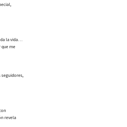
pecial,
oda la vida…
r que me
s seguidores,
con
ón revela