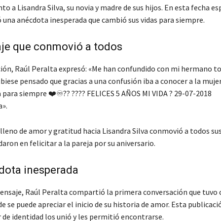
nto a Lisandra Silva, su novia y madre de sus hijos. En esta fecha es
ó una anécdota inesperada que cambió sus vidas para siempre.
je que conmovió a todos
ción, Raúl Peralta expresó: «Me han confundido con mi hermano t
biese pensado que gracias a una confusión iba a conocer a la muje
a para siempre ❤️♾️?? ???? FELICES 5 AÑOS MI VIDA ? 29-07-2018
a».
lleno de amor y gratitud hacia Lisandra Silva conmovió a todos su
aron en felicitar a la pareja por su aniversario.
dota inesperada
nsaje, Raúl Peralta compartió la primera conversación que tuvo 
e se puede apreciar el inicio de su historia de amor. Esta publicaci
de identidad los unió y les permitió encontrarse.