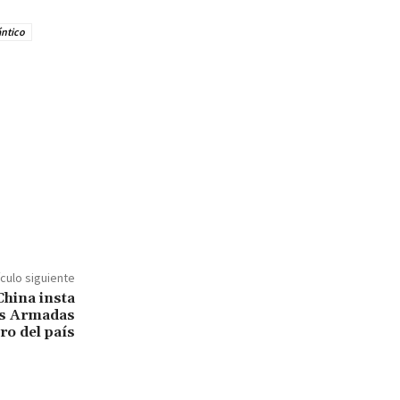
ntico
ículo siguiente
China insta
as Armadas
ro del país