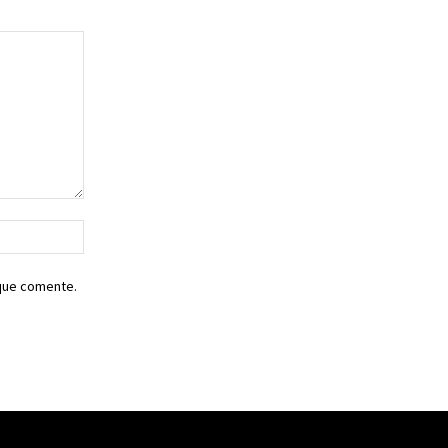
Sitio
web:
 que comente.