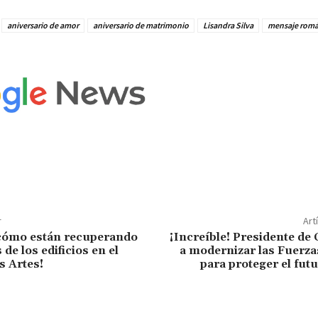
aniversario de amor
aniversario de matrimonio
Lisandra Silva
mensaje romá
r
Art
cómo están recuperando
¡Increíble! Presidente de 
 de los edificios en el
a modernizar las Fuerz
s Artes!
para proteger el futu