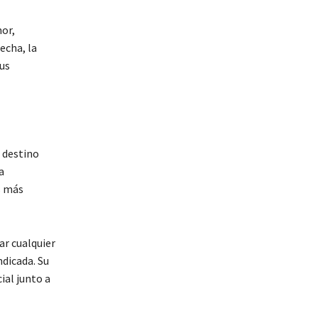
mor,
echa, la
us
l destino
a
s más
ar cualquier
ndicada. Su
ial junto a