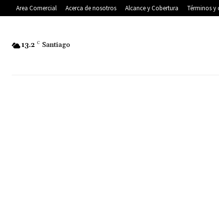
Area Comercial
Acerca de nosotros
Alcance y Cobertura
Términos y 
13.2
C
Santiago