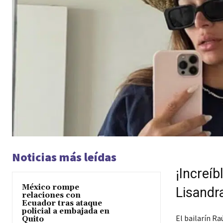
Noticias más leídas
¡Increíb
México rompe
Lisandra
relaciones con
Ecuador tras ataque
policial a embajada en
El bailarín R
Quito