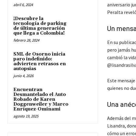
aniversario ju
abril 6, 2024
Peralta revel
¡Descubre la
tecnología de parking
Un mensa
de última generación
que llega a Colombia!
febrero 28, 2024
En su publica
pero jamás hu
SML de Osorno inicia
cambió la vid
paro indefinido:
advierten retrasos en
@lisandrasilv
autopsias
junio 4, 2026
Este mensaje 
quienes no dud
Encuentran
Desmantelado el Auto
Robado de Karen
Una anéc
Doggenweiler y Marco
Enríquez-Ominami
agosto 19, 2025
Además del me
Lisandra, dond
cómo un error 