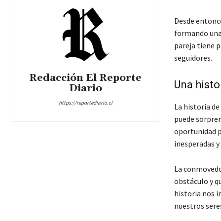
Desde entonces
formando una 
pareja tiene 
seguidores.
Redacción El Reporte
Una histo
Diario
https://reportediario.cl
La historia de
puede sorpren
oportunidad p
inesperadas y
La conmovedor
obstáculo y qu
historia nos i
nuestros sere