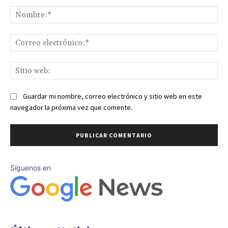
Comentario:
No
Co
ele
Sit
we
Guardar mi nombre, correo electrónico y sitio web en este
navegador la próxima vez que comente.
Síguenos en