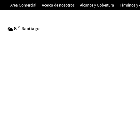
Area Comercial
Acerca de nosotros
Alcance y Cobertura
Términos y 
8
C
Santiago