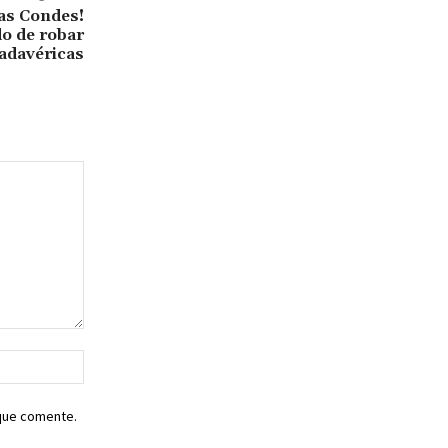
Las Condes!
o de robar
adavéricas
Sitio
web:
 que comente.