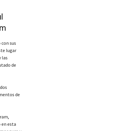
l
um
o con sus
ste lugar
 las
utado de
 dos
omentos de
gram,
 en esta