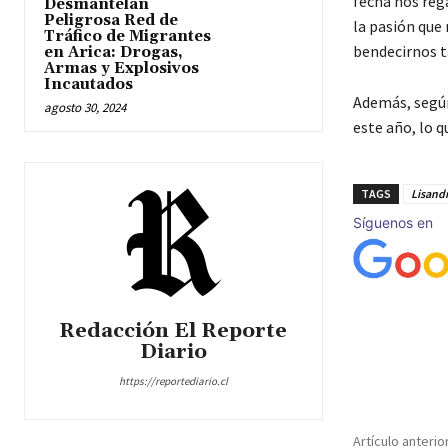
fecha nos reg
Desmantelan
Peligrosa Red de
la pasión que 
Tráfico de Migrantes
bendecirnos t
en Arica: Drogas,
Armas y Explosivos
Incautados
Además, según
agosto 30, 2024
este año, lo q
TAGS
Lisandr
Síguenos en
Redacción El Reporte
Diario
Cuota
https://reportediario.cl
Artículo anterio