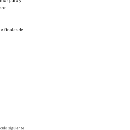
amor puro y
por
a finales de
ículo siguiente