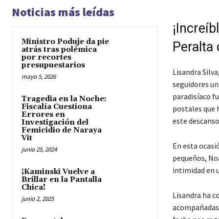
Noticias más leídas
¡Increíb
Ministro Poduje da pie
Peralta
atrás tras polémica
por recortes
presupuestarios
Lisandra Silva
mayo 5, 2026
seguidores un 
paradisíaco fu
Tragedia en la Noche:
Fiscalía Cuestiona
postales que 
Errores en
este descanso
Investigación del
Femicidio de Naraya
Vit
En esta ocasi
junio 25, 2024
pequeños, Noa
intimidad en 
¡Kaminski Vuelve a
Brillar en la Pantalla
Chica!
Lisandra ha c
junio 2, 2025
acompañadas d