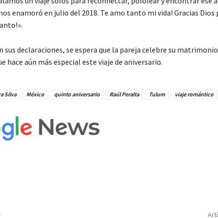
alamos un viaje solos para reconnectar, pololear y encontrar ese 
nos enamoró en julio del 2018. Te amo tanto mi vida! Gracias Dios 
anto!».
 sus declaraciones, se espera que la pareja celebre su matrimonio 
ue hace aún más especial este viaje de aniversario.
a Silva
México
quinto aniversario
Raúl Peralta
Tulum
viaje romántico
r
Art