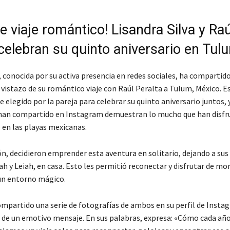
le viaje romántico! Lisandra Silva y Raú
 celebran su quinto aniversario en Tul
, conocida por su activa presencia en redes sociales, ha compartid
vistazo de su romántico viaje con Raúl Peralta a Tulum, México. E
e elegido por la pareja para celebrar su quinto aniversario juntos, y
han compartido en Instagram demuestran lo mucho que han disfr
 en las playas mexicanas.
ón, decidieron emprender esta aventura en solitario, dejando a sus
h y Leiah, en casa. Esto les permitió reconectar y disfrutar de m
un entorno mágico.
ompartido una serie de fotografías de ambos en su perfil de Insta
e un emotivo mensaje. En sus palabras, expresa: «Cómo cada año