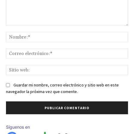
Comentario:
No
Co
ele
Sit
we
Guardar mi nombre, correo electrónico y sitio web en este
navegador la próxima vez que comente.
Síguenos en