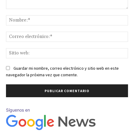
Comentario:
No
Co
ele
Sit
we
Guardar mi nombre, correo electrónico y sitio web en este
navegador la próxima vez que comente.
Síguenos en