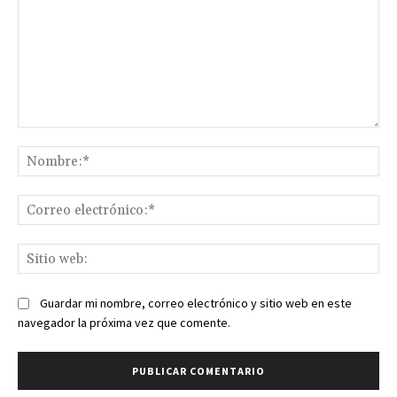
Comentario:
No
Co
ele
Sit
we
Guardar mi nombre, correo electrónico y sitio web en este
navegador la próxima vez que comente.