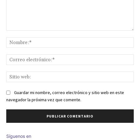
Comentario:
No
Co
ele
Sit
we
Guardar mi nombre, correo electrónico y sitio web en este
navegador la próxima vez que comente.
Síguenos en