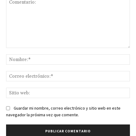
Comentario:
No
Co
ele
Sit
we
Guardar mi nombre, correo electrónico y sitio web en este
navegador la próxima vez que comente.