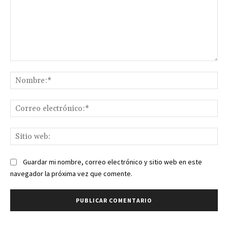
Comentario:
No
Co
ele
Sit
we
Guardar mi nombre, correo electrónico y sitio web en este
navegador la próxima vez que comente.