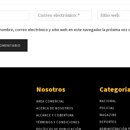
Nombre:*
Correo
electrónico:*
nombre, correo electrónico y sitio web en este navegador la próxima vez
Nosotros
Categori
NACIONAL
AREA COMERCIAL
POLICIAL
ACERCA DE NOSOTROS
MAGAZINE
ALCANCE Y COBERTURA
DEPORTES
TÉRMINOS Y CONDICIONES
ADMINISTRACIÓN 
POLÍTICAS DE PUBLICACIÓN