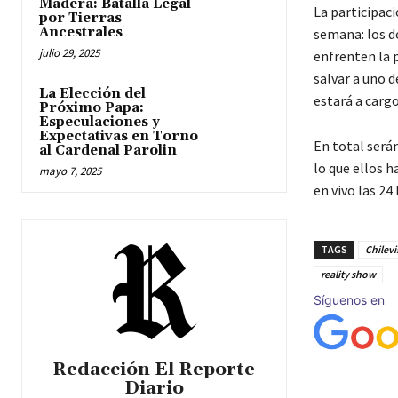
Madera: Batalla Legal
La participaci
por Tierras
Ancestrales
semana: los d
julio 29, 2025
enfrenten la 
salvar a uno 
La Elección del
estará a cargo
Próximo Papa:
Especulaciones y
Expectativas en Torno
En total será
al Cardenal Parolin
lo que ellos h
mayo 7, 2025
en vivo las 24
TAGS
Chilevi
reality show
Síguenos en
Redacción El Reporte
Diario