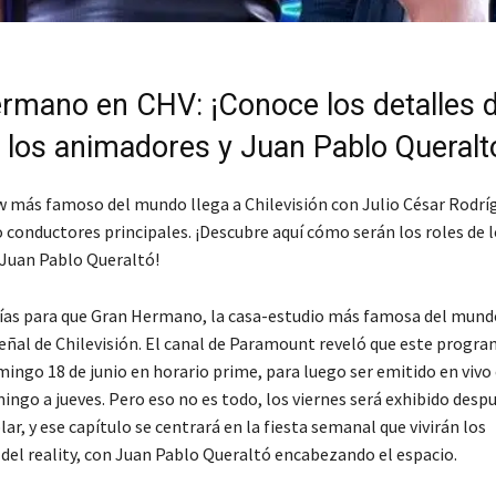
rmano en CHV: ¡Conoce los detalles d
e los animadores y Juan Pablo Queralt
ow más famoso del mundo llega a Chilevisión con Julio César Rodrí
conductores principales. ¡Descubre aquí cómo serán los roles de l
Juan Pablo Queraltó!
ías para que Gran Hermano, la casa-estudio más famosa del mund
señal de Chilevisión. El canal de Paramount reveló que este progra
mingo 18 de junio en horario prime, para luego ser emitido en viv
ngo a jueves. Pero eso no es todo, los viernes será exhibido desp
, y ese capítulo se centrará en la fiesta semanal que vivirán los
 del reality, con Juan Pablo Queraltó encabezando el espacio.