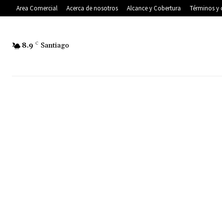
Area Comercial
Acerca de nosotros
Alcance y Cobertura
Términos y 
8.9
C
Santiago