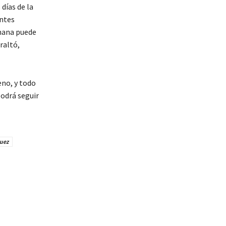
días de la
antes
emana puede
raltó,
eno, y todo
podrá seguir
guez