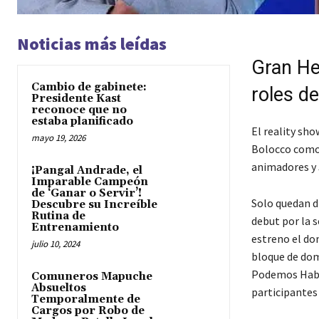
Noticias más leídas
Gran He
Cambio de gabinete:
roles d
Presidente Kast
reconoce que no
estaba planificado
El reality sh
mayo 19, 2026
Bolocco como 
animadores y 
¡Pangal Andrade, el
Imparable Campeón
de ‘Ganar o Servir’!
Solo quedan d
Descubre su Increíble
Rutina de
debut por la 
Entrenamiento
estreno el do
julio 10, 2024
bloque de domi
Podemos Hablar
Comuneros Mapuche
Absueltos
participantes
Temporalmente de
Cargos por Robo de