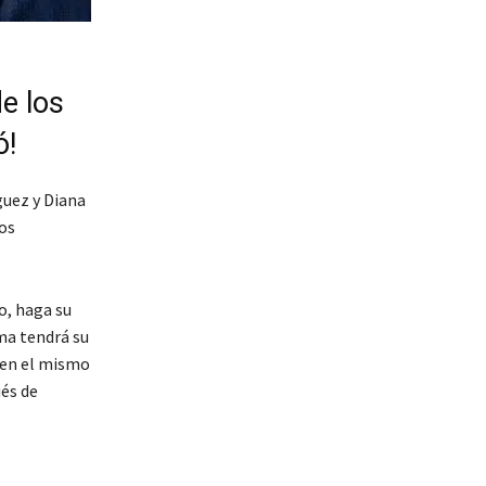
e los
ó!
guez y Diana
os
o, haga su
ma tendrá su
o en el mismo
ués de