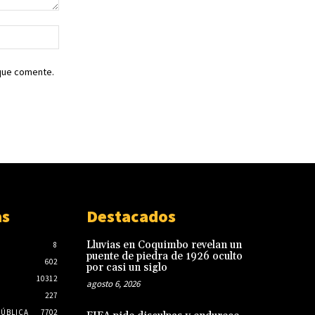
Sitio
web:
 que comente.
as
Destacados
Lluvias en Coquimbo revelan un
8
puente de piedra de 1926 oculto
602
por casi un siglo
10312
agosto 6, 2026
227
PÚBLICA
7702