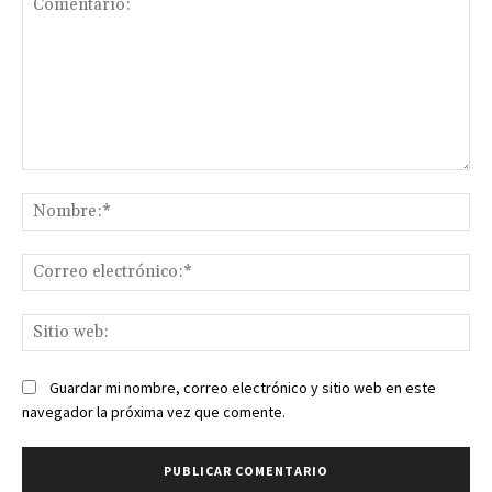
Comentario:
No
Co
ele
Sit
we
Guardar mi nombre, correo electrónico y sitio web en este
navegador la próxima vez que comente.