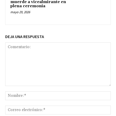
muerde a vicealmirante en
plena ceremonia
mayo 29, 2026
DEJA UNA RESPUESTA
Comentario:
No
Co
ele