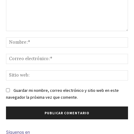
Comentario:
No
Co
ele
Sit
we
Guardar mi nombre, correo electrónico y sitio web en este
navegador la próxima vez que comente.
Síguenos en