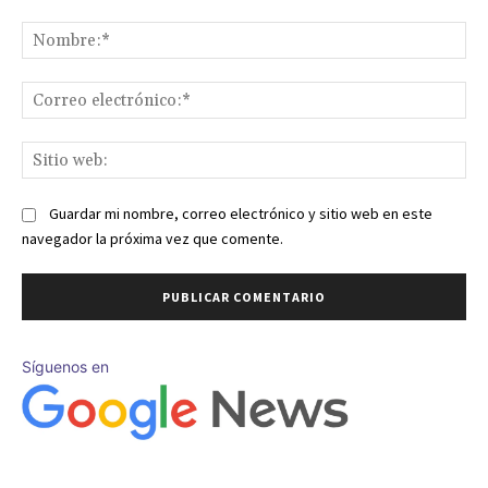
Comentario:
No
Co
ele
Sit
we
Guardar mi nombre, correo electrónico y sitio web en este
navegador la próxima vez que comente.
Síguenos en