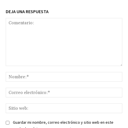
DEJA UNA RESPUESTA
Comentario:
No
Co
ele
Sit
we
Guardar mi nombre, correo electrónico y sitio web en este