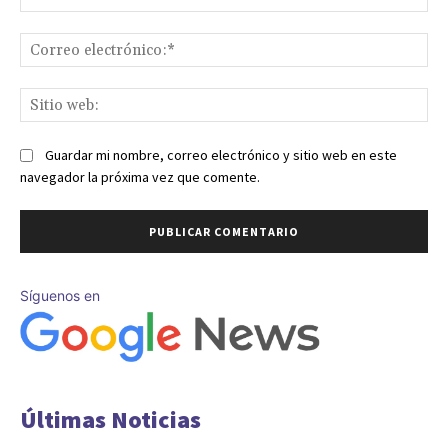
Co
ele
Sit
we
Guardar mi nombre, correo electrónico y sitio web en este
navegador la próxima vez que comente.
Síguenos en
Últimas Noticias