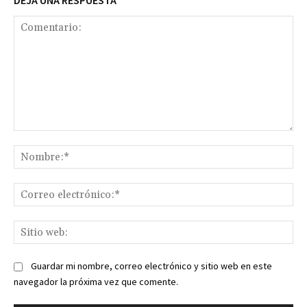
DEJA UNA RESPUESTA
Comentario:
No
Co
ele
Sit
we
Guardar mi nombre, correo electrónico y sitio web en este
navegador la próxima vez que comente.