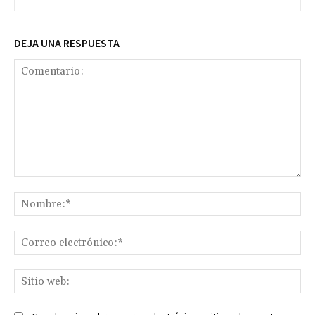
DEJA UNA RESPUESTA
Comentario:
No
Co
ele
Sit
we