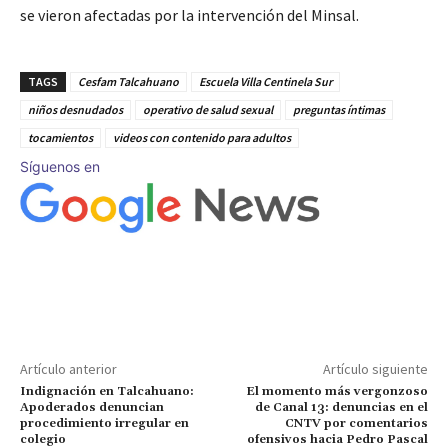
se vieron afectadas por la intervención del Minsal.
TAGS
Cesfam Talcahuano
Escuela Villa Centinela Sur
niños desnudados
operativo de salud sexual
preguntas íntimas
tocamientos
videos con contenido para adultos
Síguenos en
Artículo anterior
Artículo siguiente
Indignación en Talcahuano:
El momento más vergonzoso
Apoderados denuncian
de Canal 13: denuncias en el
procedimiento irregular en
CNTV por comentarios
colegio
ofensivos hacia Pedro Pascal