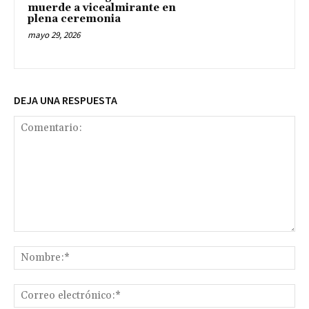
muerde a vicealmirante en
plena ceremonia
mayo 29, 2026
DEJA UNA RESPUESTA
Comentario:
No
Co
ele