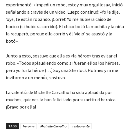
experimentó: «Impedí un robo, estoy muy orgullosa«, inició
señalando a través de un video. Luego continuó: «Yo le dije,
‘oye, te están robando. ¡Corre!’. Yo me hubiera caído de
hocico (si hubiera corrido). El chico botó la mochila y la niña
la recuperó, porque ella corrió y él ‘viejo’ se asustó y la
botó».
Junto a esto, sostuvo que ella es «la héroe» tras evitar el
robo. «Todos aplaudiendo como si fueran ellos los héroes,
pero yo fui la héroe (…) Soy una Sherlock Holmes y ni me
invitaron a un menú«, sostuvo.
La valentía de Michelle Carvalho ha sido aplaudida por
muchos, quienes la han felicitado por su actitud heroica.
¡Bravo por ella!
TAGS
heroína
Michelle Carvalho
restaurante