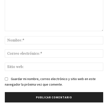
Comentario:
No
Co
ele
Sit
we
Guardar mi nombre, correo electrónico y sitio web en este
navegador la próxima vez que comente.