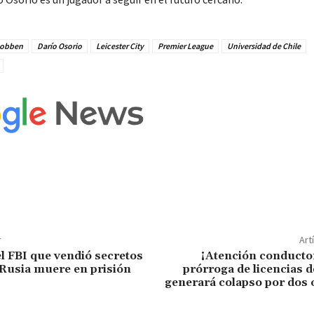
Robben
Darío Osorio
Leicester City
Premier League
Universidad de Chile
r
Art
el FBI que vendió secretos
¡Atención conducto
 Rusia muere en prisión
prórroga de licencias 
generará colapso por dos 