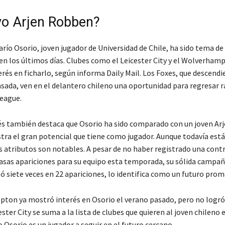
vo Arjen Robben?
arío Osorio, joven jugador de Universidad de Chile, ha sido tema de
en los últimos días. Clubes como el Leicester City y el Wolverham
rés en ficharlo, según informa Daily Mail. Los Foxes, que descendi
ada, ven en el delantero chileno una oportunidad para regresar
League.
és también destaca que Osorio ha sido comparado con un joven Ar
tra el gran potencial que tiene como jugador. Aunque todavía está
us atributos son notables. A pesar de no haber registrado una cont
casas apariciones para su equipo esta temporada, su sólida campañ
ó siete veces en 22 apariciones, lo identifica como un futuro prom
ton ya mostró interés en Osorio el verano pasado, pero no logró 
ester City se suma a la lista de clubes que quieren al joven chileno e
o Osorio es un jugador a seguir en el futuro cercano.