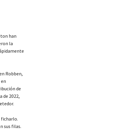
pton han
eron la
 rápidamente
jen Robben,
 en
ribución de
a de 2022,
etedor.
ficharlo.
n sus filas.