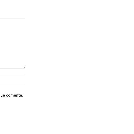
Sitio
web:
 que comente.