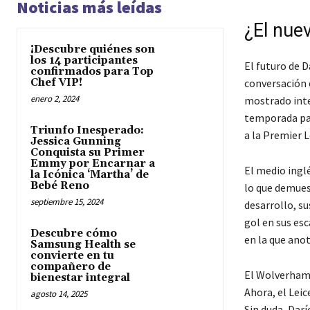
Noticias más leídas
¿El nue
¡Descubre quiénes son
los 14 participantes
El futuro de D
confirmados para Top
Chef VIP!
conversación 
enero 2, 2024
mostrado inte
temporada pas
Triunfo Inesperado:
a la Premier 
Jessica Gunning
Conquista su Primer
Emmy por Encarnar a
El medio ingl
la Icónica ‘Martha’ de
Bebé Reno
lo que demues
septiembre 15, 2024
desarrollo, s
gol en sus es
Descubre cómo
en la que anot
Samsung Health se
convierte en tu
compañero de
El Wolverhamp
bienestar integral
Ahora, el Leic
agosto 14, 2025
Sin duda, Darí