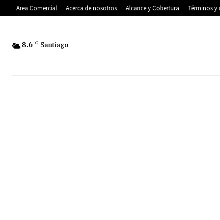
Area Comercial
Acerca de nosotros
Alcance y Cobertura
Términos y 
8.6
C
Santiago