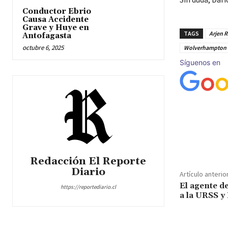
Conductor Ebrio
Causa Accidente
Grave y Huye en
TAGS
Arjen 
Antofagasta
octubre 6, 2025
Wolverhampton
Síguenos en
Cuota
Redacción El Reporte
Diario
Artículo anterio
El agente d
https://reportediario.cl
a la URSS y