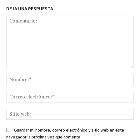
DEJA UNA RESPUESTA
Comentario:
No
Co
ele
Sit
we
Guardar mi nombre, correo electrónico y sitio web en este
navegador la próxima vez que comente.