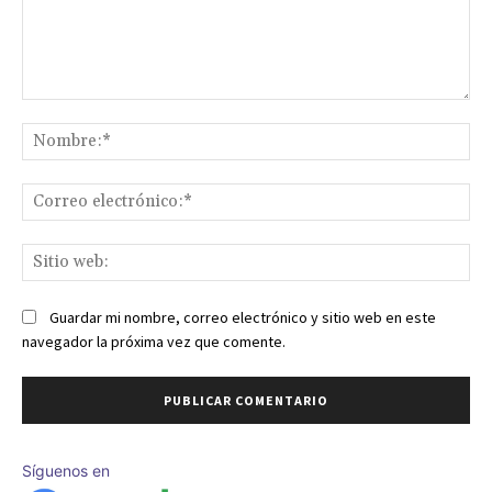
Comentario:
No
Co
ele
Sit
we
Guardar mi nombre, correo electrónico y sitio web en este
navegador la próxima vez que comente.
Síguenos en