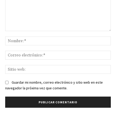
Comentario:
No
Co
ele
Sit
we
Guardar mi nombre, correo electrónico y sitio web en este
navegador la próxima vez que comente.