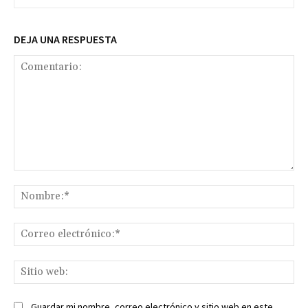
DEJA UNA RESPUESTA
Comentario:
No
Co
ele
Sit
we
Guardar mi nombre, correo electrónico y sitio web en este