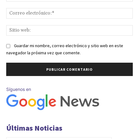
Co
ele
Sit
we
Guardar mi nombre, correo electrónico y sitio web en este
navegador la próxima vez que comente.
Síguenos en
Últimas Noticias