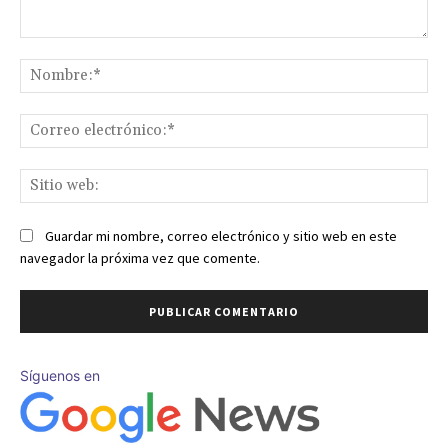
Comentario:
No
Co
ele
Sit
we
Guardar mi nombre, correo electrónico y sitio web en este
navegador la próxima vez que comente.
Síguenos en