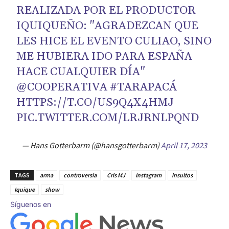
REALIZADA POR EL PRODUCTOR
IQUIQUEÑO: "AGRADEZCAN QUE
LES HICE EL EVENTO CULIAO, SINO
ME HUBIERA IDO PARA ESPAÑA
HACE CUALQUIER DÍA"
@COOPERATIVA
#TARAPACÁ
HTTPS://T.CO/US9Q4X4HMJ
PIC.TWITTER.COM/LRJRNLPQND
— Hans Gotterbarm (@hansgotterbarm)
April 17, 2023
TAGS
arma
controversia
Cris MJ
Instagram
insultos
Iquique
show
Síguenos en