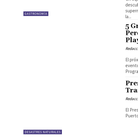
descub
superm
GASTRONOMÍA
la...
5 G
Per
Pla
Redacci
El pró
evento
Progra
Pre
Tra
Redacci
El Pre
Puerto
DESASTRES NATURALES