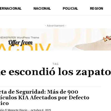
TERNACIONAL
NACIONAL
POLICIAL
REGION
- Advertisement -
TAG
e escondió los zapato
rta de Seguridad: Más de 900
ículos KIA Afectados por Defecto
tico
ón El Reporte Diario
-
octubre 6, 2025