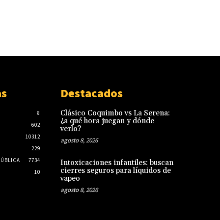
as
Destacados
Clásico Coquimbo vs La Serena:
8
¿a qué hora juegan y dónde
602
verlo?
10312
agosto 8, 2026
229
PÚBLICA
7734
Intoxicaciones infantiles: buscan
cierres seguros para líquidos de
10
vapeo
agosto 8, 2026