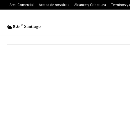
Area Comercial
Acerca de nosotros
Alcance y Cobertura
Términos y 
8.6
C
Santiago