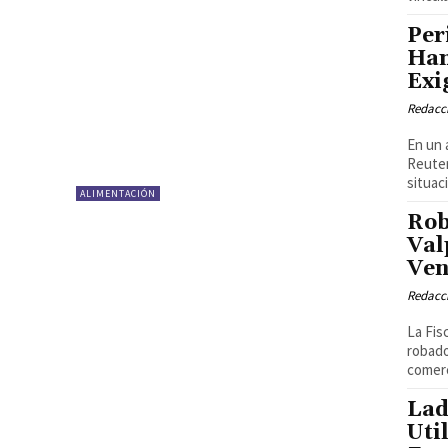
Per
Ham
Exi
Redacci
En un 
Reuter
situac
ALIMENTACIÓN
Rob
Val
Ven
Redacci
La Fis
robado
comerc
Lad
Uti