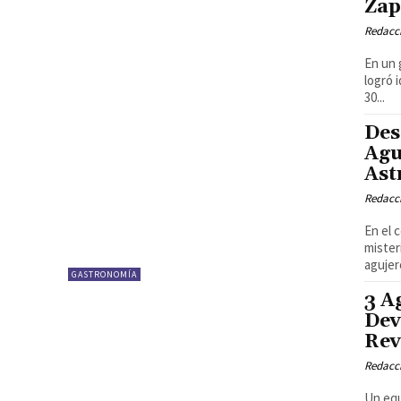
Zap
Redacci
En un 
logró 
30...
Des
Agu
Ast
Redacci
En el 
mister
agujer
GASTRONOMÍA
3 A
Dev
Rev
Redacci
Un equ