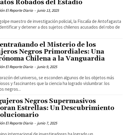
atos Robados del Estadio
ón El Reporte Diario
-
junio 13, 2025
golpe maestro de investigación policial, la Fiscalía de Antofagasta
identificar y detener a dos sujetos chilenos acusados del robo de
entrañando el Misterio de los
jeros Negros Primordiales: Una
rónoma Chilena a la Vanguardia
ón El Reporte Diario
-
junio 9, 2025
corazón del universo, se esconden algunos de los objetos más
iosos y fascinantes que la ciencia ha logrado vislumbrar: los
os negros...
gujeros Negros Supermasivos
oran Estrellas: Un Descubrimiento
olucionario
ón El Reporte Diario
-
junio 7, 2025
ipo internacional de investigadores ha logrado un