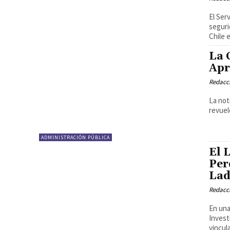
El Ser
seguri
Chile e
La 
Apr
Redacci
La not
revuel
ADMINISTRACIÓN PÚBLICA
El 
Per
Lad
Redacci
En una
Invest
vincula