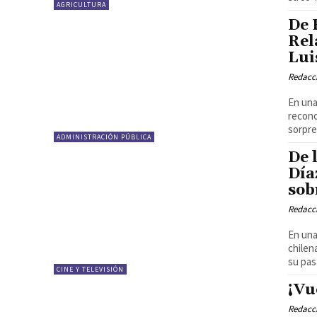
AGRICULTURA
De 
Rel
Lui
Redacci
En una
recono
sorpre
ADMINISTRACIÓN PÚBLICA
De 
Día
sob
Redacci
En una
chilen
su pas
CINE Y TELEVISIÓN
¡Vu
Redacci