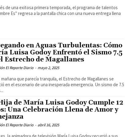
s de una exitosa primera temporada, el programa de talentos
mbre Es" regresa a la pantalla chica con una nueva entrega llena
egando en Aguas Turbulentas: Cómo
ía Luisa Godoy Enfrentó el Sismo 7.5
el Estrecho de Magallanes
ón El Reporte Diario
-
mayo 2, 2025
 mañana que parecía tranquila, el Estrecho de Magallanes se
tió en el escenario de una inesperada emergencia. Un sismo de 7.5
..
Hija de María Luisa Godoy Cumple 12
s: Una Celebración Llena de Amor y
ejanza
ón El Reporte Diario
-
abril 16, 2025
tes, la animadora de televisión María Luisa Godoy recurrió a sus