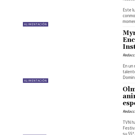
Este l
conmov
momen
ALIMENTACIÓN
Myr
Enc
Ins
Redacci
En un 
talent
Doming
ALIMENTACIÓN
Olm
ani
esp
Redacci
TVN ha
Festiv
su 55ª.