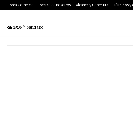
Area Comercial
Acerca de nosotros
Alcance y Cobertura
Términos y 
15.8
C
Santiago