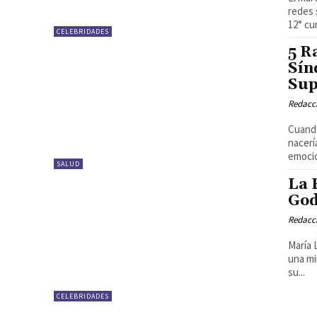
redes 
12° cu
CELEBRIDADES
5 R
Sín
Sup
Redacci
Cuando
nacerí
emocio
SALUD
La 
God
Redacci
María 
una mi
su...
CELEBRIDADES