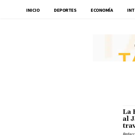
INICIO
DEPORTES
ECONOMÍA
IN
La 
al 
tra
Redacci