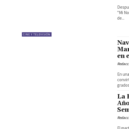
Despué
"Mi No
de...
CINE Y TELEVISIÓN
Nav
Mar
en 
Redacci
En una
convir
grados.
La 
Año
Sem
Redacci
El mar