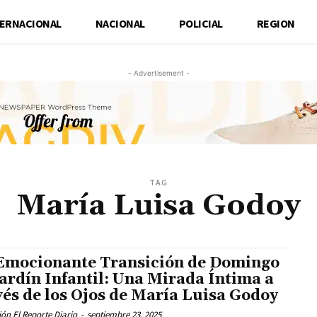
TERNACIONAL
NACIONAL
POLICIAL
REGION
- Advertisement -
TAG
María Luisa Godoy
Emocionante Transición de Domingo
Jardín Infantil: Una Mirada Íntima a
vés de los Ojos de María Luisa Godoy
ón El Reporte Diario
-
septiembre 23, 2025