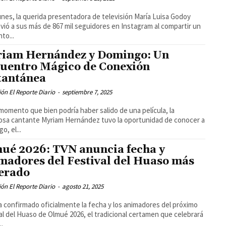
unes, la querida presentadora de televisión María Luisa Godoy
ió a sus más de 867 mil seguidores en Instagram al compartir un
to...
iam Hernández y Domingo: Un
uentro Mágico de Conexión
tantánea
ón El Reporte Diario
-
septiembre 7, 2025
momento que bien podría haber salido de una película, la
osa cantante Myriam Hernández tuvo la oportunidad de conocer a
o, el...
ué 2026: TVN anuncia fecha y
madores del Festival del Huaso más
erado
ón El Reporte Diario
-
agosto 21, 2025
 confirmado oficialmente la fecha y los animadores del próximo
al del Huaso de Olmué 2026, el tradicional certamen que celebrará
..