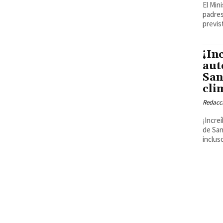
El Min
padres
previs
¡In
aut
San
cli
Redacci
¡Incre
de San
inclus