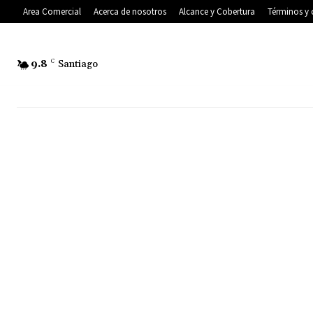
Area Comercial
Acerca de nosotros
Alcance y Cobertura
Términos y 
9.8
C
Santiago