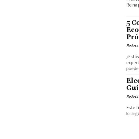
Reina 
5 C
Eco
Pró
Redacci
¿Estás
expert
puedes
Ele
Guí
Redacci
Este f
lo lar