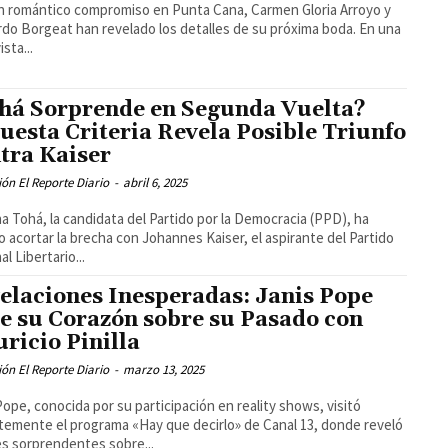
n romántico compromiso en Punta Cana, Carmen Gloria Arroyo y
do Borgeat han revelado los detalles de su próxima boda. En una
sta...
há Sorprende en Segunda Vuelta?
uesta Criteria Revela Posible Triunfo
tra Kaiser
ón El Reporte Diario
-
abril 6, 2025
na Tohá, la candidata del Partido por la Democracia (PPD), ha
o acortar la brecha con Johannes Kaiser, el aspirante del Partido
l Libertario...
elaciones Inesperadas: Janis Pope
e su Corazón sobre su Pasado con
ricio Pinilla
ón El Reporte Diario
-
marzo 13, 2025
Pope, conocida por su participación en reality shows, visitó
temente el programa «Hay que decirlo» de Canal 13, donde reveló
es sorprendentes sobre...