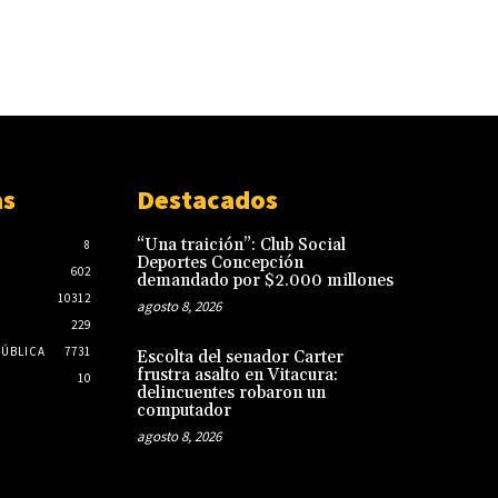
as
Destacados
“Una traición”: Club Social
8
Deportes Concepción
602
demandado por $2.000 millones
10312
agosto 8, 2026
229
PÚBLICA
7731
Escolta del senador Carter
frustra asalto en Vitacura:
10
delincuentes robaron un
computador
agosto 8, 2026