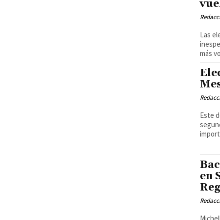
vue
Redacci
Las el
inespe
más vo
Ele
Mes
Redacci
Este d
segund
import
Bac
en 
Reg
Redacci
Michel