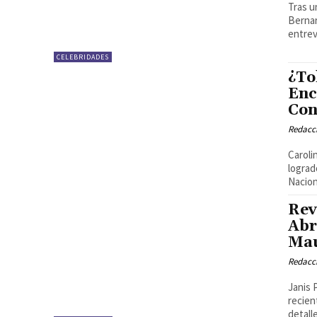
Tras u
Bernar
entrevi
CELEBRIDADES
¿To
Enc
Con
Redacci
Caroli
lograd
Naciona
Rev
Abr
Mau
Redacci
Janis 
recien
detall