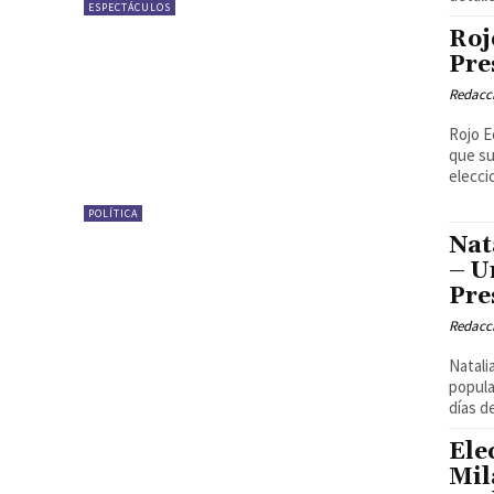
ESPECTÁCULOS
Roj
Pre
Redacci
Rojo E
que su
elecci
POLÍTICA
Nat
– U
Pre
Redacci
Natali
popula
días de
Ele
Mil