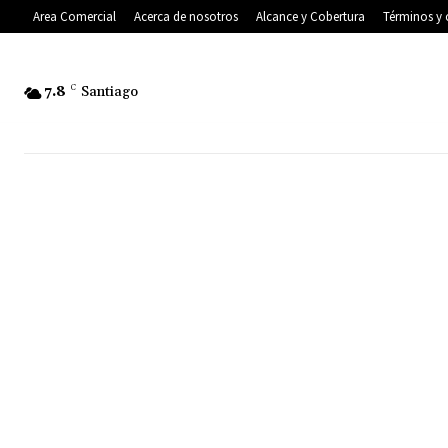
Area Comercial
Acerca de nosotros
Alcance y Cobertura
Términos y 
7.8
C
Santiago