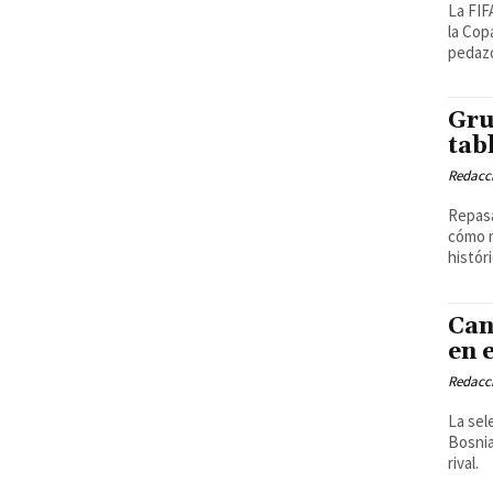
La FIF
la Cop
pedaz
Gru
tab
Redacci
Repasa
cómo m
histór
Can
en 
Redacci
La sel
Bosnia
rival.