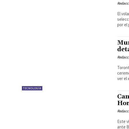
Redacci
El vol
selecc
por el
Mun
det
Redacci
Toront
ceremo
ver el
TECNOLOGÍA
Can
Hor
Redacci
Este v
ante B