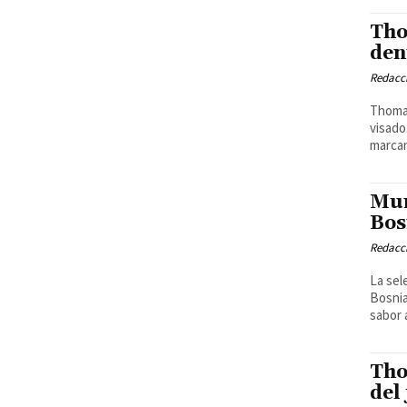
Tho
den
Redacci
Thomas
visado
marcan
Mun
Bos
Redacci
La sel
Bosnia
sabor 
Tho
del