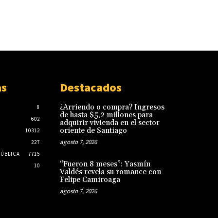
as
Destacados
¿Arriendo o compra? Ingresos
8
de hasta $5,2 millones para
602
adquirir vivienda en el sector
oriente de Santiago
10312
agosto 7, 2026
227
PÚBLICA
7715
“Fueron 8 meses”: Yasmín
10
Valdés revela su romance con
Felipe Camiroaga
agosto 7, 2026