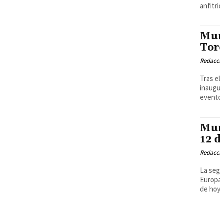
anfitr
Mun
Tor
Redacci
Tras e
inaugu
evento
Mun
12 
Redacci
La seg
Europa
de hoy