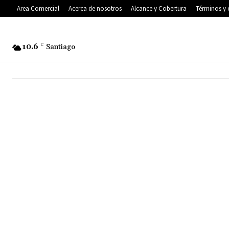
Area Comercial
Acerca de nosotros
Alcance y Cobertura
Términos y 
10.6
C
Santiago