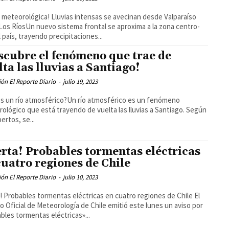
a meteorológica! Lluvias intensas se avecinan desde Valparaíso
Los RíosUn nuevo sistema frontal se aproxima a la zona centro-
l país, trayendo precipitaciones...
scubre el fenómeno que trae de
lta las lluvias a Santiago!
ón El Reporte Diario
-
julio 19, 2023
s un río atmosférico?Un río atmosférico es un fenómeno
ológico que está trayendo de vuelta las lluvias a Santiago. Según
ertos, se...
erta! Probables tormentas eléctricas
cuatro regiones de Chile
ón El Reporte Diario
-
julio 10, 2023
a! Probables tormentas eléctricas en cuatro regiones de Chile El
io Oficial de Meteorología de Chile emitió este lunes un aviso por
bles tormentas eléctricas»...