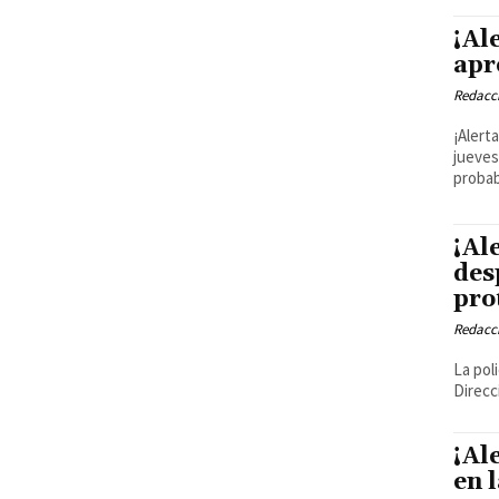
¡Al
apr
Redacci
¡Alert
jueves
probab
¡Al
des
pro
Redacci
La pol
Direcc
¡Al
en 