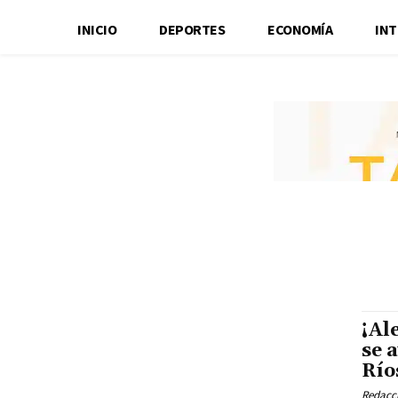
INICIO
DEPORTES
ECONOMÍA
IN
¡Al
se 
Río
Redacci