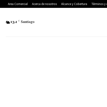
Area Comercial
Acerca de nosotros
Alcance y Cobertura
Términos y 
13.1
C
Santiago