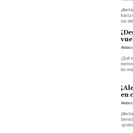
¡Alert
hasta 
sur de
¡De
vue
Redacci
¿Qué e
meteor
los exp
¡Al
en 
Redacci
¡Alert
Servic
«proba