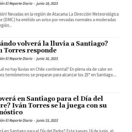
ón El Reporte Diario
-
junio 18, 2023
ión! Nevadas en la región de Atacama La Dirección Meteorológica
le (DMC) ha emitido un aviso por nevadas normales a moderadas
egión...
ándo volverá la lluvia a Santiago?
n Torres responde
ón El Reporte Diario
-
junio 16, 2023
ué no hay lluvias en Chile continental? En plena ola de calor en
 los termómetros se preparan para alcanzar los 25° en Santiago....
overá en Santiago para el Día del
re? Iván Torres se la juega con su
nóstico
ón El Reporte Diario
-
junio 15, 2023
rá en Santiago para el Día del Padre? Este jueves 16 de junio, el