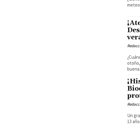
meteor
¡At
Des
ver
Redacci
¿Cuánd
otoño,
buena.
¡Hi
Bio
pro
Redacci
Un gra
13 año