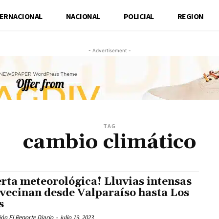
TERNACIONAL
NACIONAL
POLICIAL
REGION
- Advertisement -
TAG
cambio climático
erta meteorológica! Lluvias intensas
avecinan desde Valparaíso hasta Los
s
ón El Reporte Diario
-
julio 19, 2023