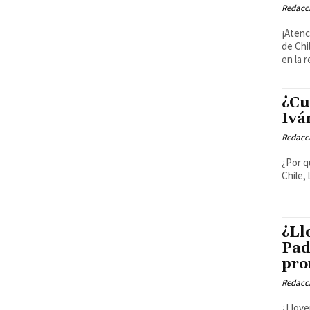
Redacci
¡Atenc
de Chi
en la r
¿Cu
Ivá
Redacci
¿Por q
Chile,
¿Ll
Pad
pro
Redacci
¿Llove